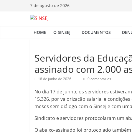
Pular
7 de agosto de 2026
para
o
S
conteúdo
HOME
O SINSEJ
DOCUMENTOS
DEN
I
N
Servidores da Educaçã
assinado com 2.000 as
S
18 de junho de 2026
0 comentários
E
No dia 17 de junho, os servidores estivera
15.326, por valorização salarial e condiçõe
J
meses sem diálogo com o Sinsej e com uma 
Sindicato e servidores protocolaram um aba
O abaixo-assinado foi protocolado também 