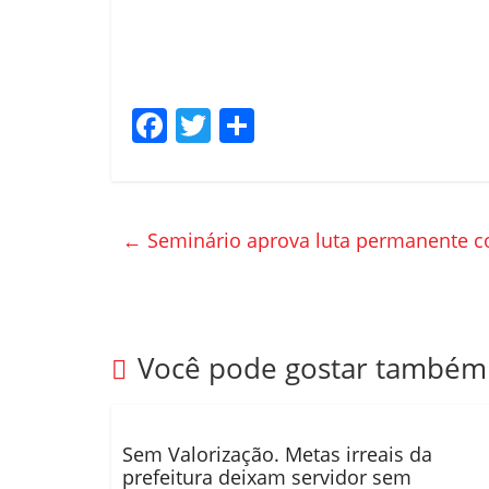
F
T
C
a
w
o
c
itt
m
e
er
p
←
Seminário aprova luta permanente con
b
ar
o
til
o
h
k
ar
Você pode gostar também
Sem Valorização. Metas irreais da
prefeitura deixam servidor sem