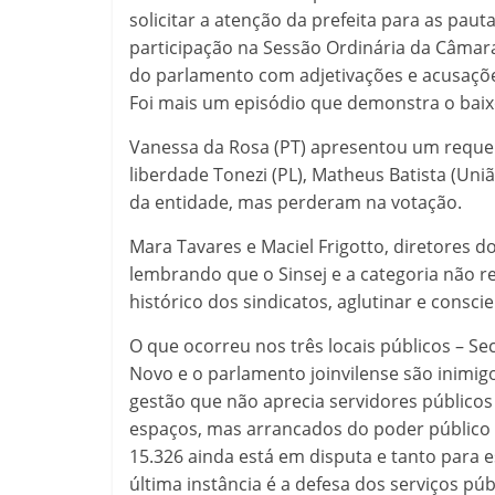
solicitar a atenção da prefeita para as paut
participação na Sessão Ordinária da Câma
do parlamento com adjetivações e acusaçõe
Foi mais um episódio que demonstra o baixo 
Vanessa da Rosa (PT) apresentou um requer
liberdade Tonezi (PL), Matheus Batista (Uniã
da entidade, mas perderam na votação.
Mara Tavares e Maciel Frigotto, diretores 
lembrando que o Sinsej e a categoria não r
histórico dos sindicatos, aglutinar e cons
O que ocorreu nos três locais públicos – S
Novo e o parlamento joinvilense são inimig
gestão que não aprecia servidores públicos 
espaços, mas arrancados do poder público c
15.326 ainda está em disputa e tanto para 
última instância é a defesa dos serviços púb