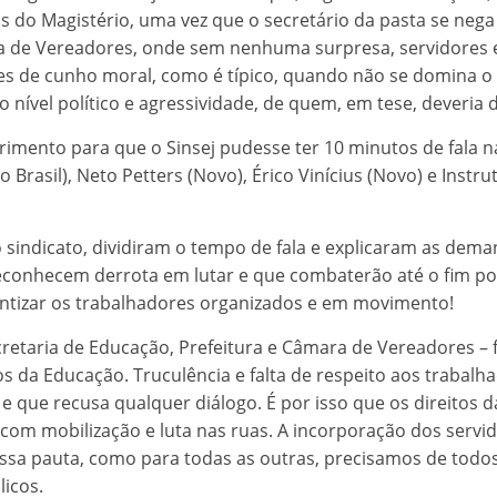
as do Magistério, uma vez que o secretário da pasta se nega 
ra de Vereadores, onde sem nenhuma surpresa, servidores
s de cunho moral, como é típico, quando não se domina o 
nível político e agressividade, de quem, em tese, deveria 
imento para que o Sinsej pudesse ter 10 minutos de fala n
o Brasil), Neto Petters (Novo), Érico Vinícius (Novo) e Instr
do sindicato, dividiram o tempo de fala e explicaram as dem
econhecem derrota em lutar e que combaterão até o fim por 
cientizar os trabalhadores organizados e em movimento!
ecretaria de Educação, Prefeitura e Câmara de Vereadores –
os da Educação. Truculência e falta de respeito aos trabal
e que recusa qualquer diálogo. É por isso que os direitos 
om mobilização e luta nas ruas. A incorporação dos servid
essa pauta, como para todas as outras, precisamos de todo
licos.