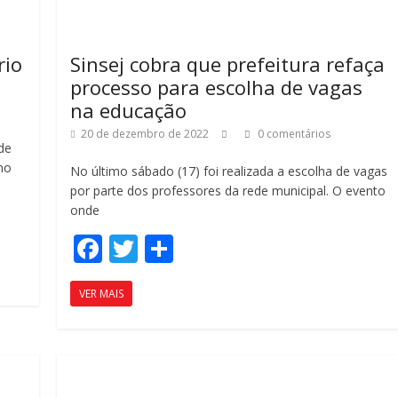
o
til
k
h
rio
Sinsej cobra que prefeitura refaça
ar
processo para escolha de vagas
na educação
20 de dezembro de 2022
0 comentários
de
no
No último sábado (17) foi realizada a escolha de vagas
por parte dos professores da rede municipal. O evento
onde
F
T
C
ac
w
o
VER MAIS
e
itt
m
b
er
p
o
ar
o
til