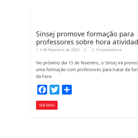
b
er
p
o
ar
o
til
k
h
Sinsej promove formação para
ar
professores sobre hora ativida
3 de fevereiro de 2023
0 comentários
No próximo dia 15 de fevereiro, o Sinsej irá promo
uma formação com professores para tratar da fu
da hora
F
T
C
ac
w
o
VER MAIS
e
itt
m
b
er
p
o
ar