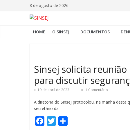
8 de agosto de 2026
HOME
O SINSEJ
DOCUMENTOS
DEN
Sinsej solicita reuniã
para discutir seguranç
19 de abril de 2023
1 Comentário
A diretoria do Sinsej protocolou, na manhã desta q
secretário da
F
T
C