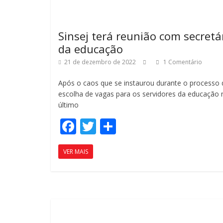
o
til
k
h
ar
Sinsej terá reunião com secretá
da educação
21 de dezembro de 2022
1 Comentário
Após o caos que se instaurou durante o processo 
escolha de vagas para os servidores da educação 
último
F
T
C
ac
w
o
VER MAIS
e
itt
m
b
er
p
o
ar
o
til
k
h