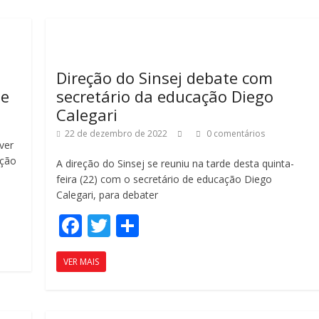
b
er
p
o
ar
o
til
k
h
Direção do Sinsej debate com
ar
de
secretário da educação Diego
Calegari
22 de dezembro de 2022
0 comentários
ver
nção
A direção do Sinsej se reuniu na tarde desta quinta-
feira (22) com o secretário de educação Diego
Calegari, para debater
F
T
C
ac
w
o
VER MAIS
e
itt
m
b
er
p
o
ar