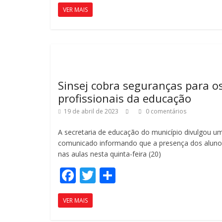
ac
w
o
VER MAIS
e
itt
m
b
er
p
o
ar
o
til
k
h
Sinsej cobra seguranças para o
ar
profissionais da educação
19 de abril de 2023
0 comentários
A secretaria de educação do município divulgou u
comunicado informando que a presença dos aluno
nas aulas nesta quinta-feira (20)
F
T
C
ac
w
o
VER MAIS
e
itt
m