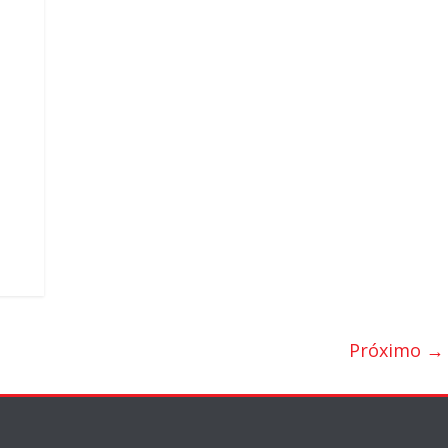
ar
Próximo →