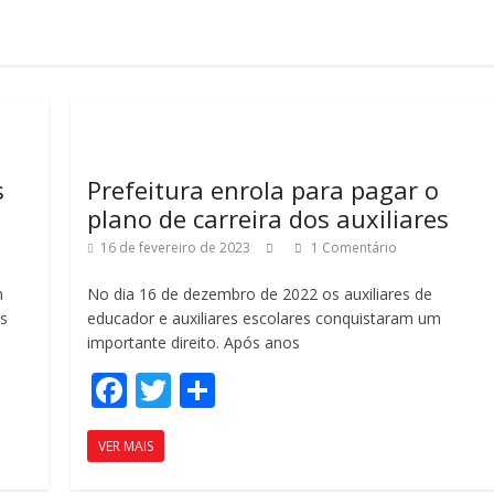
s
Prefeitura enrola para pagar o
plano de carreira dos auxiliares
16 de fevereiro de 2023
1 Comentário
m
No dia 16 de dezembro de 2022 os auxiliares de
s
educador e auxiliares escolares conquistaram um
importante direito. Após anos
F
T
C
ac
w
o
VER MAIS
e
itt
m