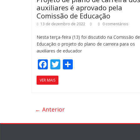
auxiliares é aprovado pela
Comissão de Educação
13 de dezembro de 2022
0 comentários
Nesta terça-feira (13) foi discutido na Comissão de
Educação o projeto do plano de carreira para os
auxiliares de educador
F
T
C
ac
w
o
VER MAIS
e
itt
m
b
er
p
o
ar
← Anterior
o
til
k
h
ar