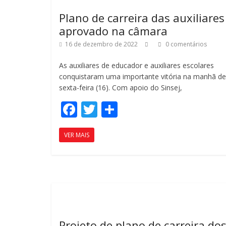
ar
Plano de carreira das auxiliares
aprovado na câmara
16 de dezembro de 2022
0 comentários
As auxiliares de educador e auxiliares escolares
conquistaram uma importante vitória na manhã de
sexta-feira (16). Com apoio do Sinsej,
F
T
C
ac
w
o
VER MAIS
e
itt
m
b
er
p
o
ar
o
til
k
h
ar
Projeto de plano de carreira do