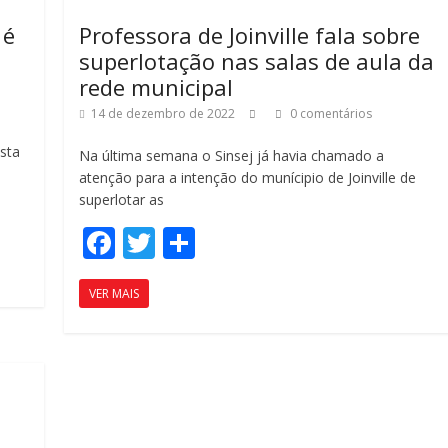
k
h
 é
Professora de Joinville fala sobre
ar
superlotação nas salas de aula da
rede municipal
14 de dezembro de 2022
0 comentários
sta
Na última semana o Sinsej já havia chamado a
atenção para a intenção do munícipio de Joinville de
superlotar as
F
T
C
ac
w
o
VER MAIS
e
itt
m
b
er
p
o
ar
o
til
k
h
s