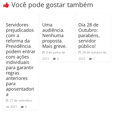
k
ar
Você pode gostar também
Servidores
Uma
Dia 28 de
prejudicados
audiência.
Outubro:
com a
Nenhuma
parabéns,
reforma da
proposta.
servidor
Previdência
Mais greve.
público!
podem entrar
3 de junho de
28 de outubro de
com ações
2011
0
2021
1
individuais
para garantir
regras
anteriores
para
aposentadori
a
27 de setembro
de 2021
0