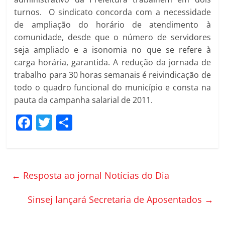
turnos. O sindicato concorda com a necessidade
de ampliação do horário de atendimento à
comunidade, desde que o número de servidores
seja ampliado e a isonomia no que se refere à
carga horária, garantida. A redução da jornada de
trabalho para 30 horas semanais é reivindicação de
todo o quadro funcional do município e consta na
pauta da campanha salarial de 2011.
F
T
C
a
w
o
c
itt
m
e
er
p
←
Resposta ao jornal Notícias do Dia
b
ar
o
til
Sinsej lançará Secretaria de Aposentados
→
o
h