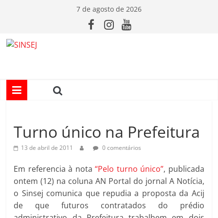
Pular
7 de agosto de 2026
para
o
conteúdo
S
I
N
Turno único na Prefeitura
S
13 de abril de 2011
0 comentários
E
Em referencia à nota
“Pelo turno único”
, publicada
ontem (12) na coluna AN Portal do jornal A Notícia,
J
o Sinsej comunica que repudia a proposta da Acij
de que futuros contratados do prédio
administrativo da Prefeitura trabalhem em dois