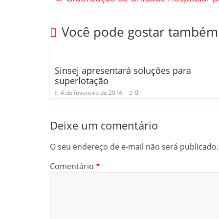
b
ar
o
til
Você pode gostar também
o
h
k
ar
Sinsej apresentará soluções para
superlotação
4 de fevereiro de 2014
0
Deixe um comentário
O seu endereço de e-mail não será publicado.
Comentário
*