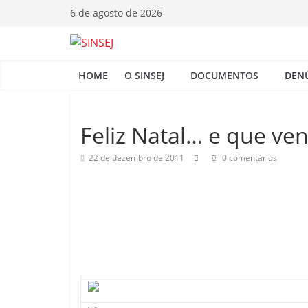
Pular
6 de agosto de 2026
para
o
S
conteúdo
HOME
O SINSEJ
DOCUMENTOS
DEN
I
N
Feliz Natal… e que ve
22 de dezembro de 2011
0 comentários
S
E
J