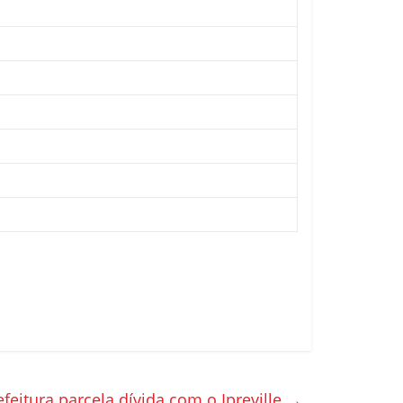
efeitura parcela dívida com o Ipreville
→