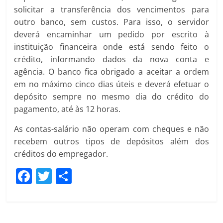
solicitar a transferência dos vencimentos para
outro banco, sem custos. Para isso, o servidor
deverá encaminhar um pedido por escrito à
instituição financeira onde está sendo feito o
crédito, informando dados da nova conta e
agência. O banco fica obrigado a aceitar a ordem
em no máximo cinco dias úteis e deverá efetuar o
depósito sempre no mesmo dia do crédito do
pagamento, até às 12 horas.
As contas-salário não operam com cheques e não
recebem outros tipos de depósitos além dos
créditos do empregador.
F
T
C
a
w
o
c
itt
m