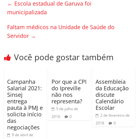
e
er
p
←
Escola estadual de Garuva foi
b
ar
municipalizada
o
til
Faltam médicos na Unidade de Saúde do
o
h
Servidor
→
k
ar
Você pode gostar também
Campanha
Por que a CPI
Assembleia
Salarial 2021:
do Ipreville
da Educação
Sinsej
não nos
discute
entrega
representa?
Calendário
pauta à PMJ e
Escolar
5 de julho de
solicita início
2 de fevereiro de
2016
0
das
2018
0
negociações
9 de abril de