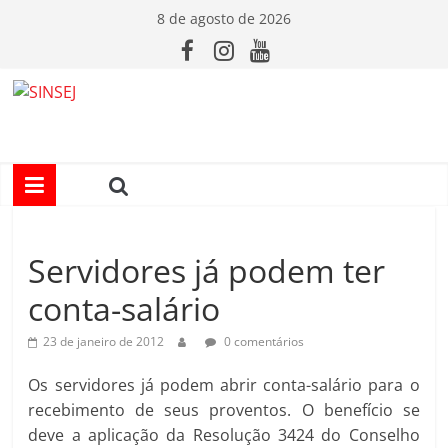
Pular
8 de agosto de 2026
para
o
conteúdo
S
I
N
Servidores já podem ter
S
conta-salário
E
23 de janeiro de 2012
0 comentários
J
Os servidores já podem abrir conta-salário para o
recebimento de seus proventos. O benefício se
deve a aplicação da Resolução 3424 do Conselho