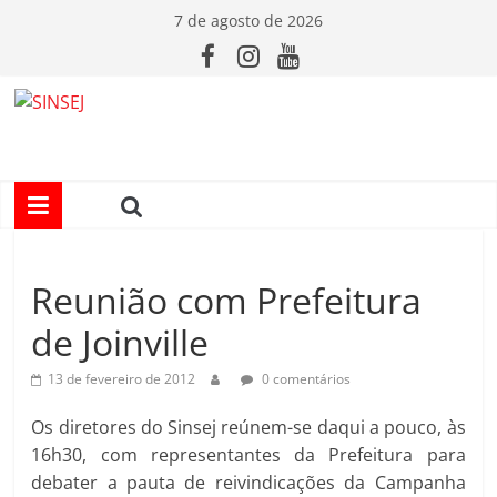
Pular
7 de agosto de 2026
para
o
conteúdo
S
I
N
Reunião com Prefeitura
S
de Joinville
E
13 de fevereiro de 2012
0 comentários
J
Os diretores do Sinsej reúnem-se daqui a pouco, às
16h30, com representantes da Prefeitura para
debater a pauta de reivindicações da Campanha