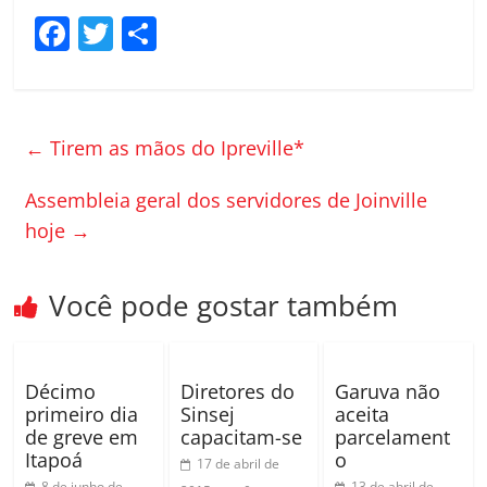
F
T
C
a
w
o
c
itt
m
e
er
p
←
Tirem as mãos do Ipreville*
b
ar
o
til
Assembleia geral dos servidores de Joinville
hoje
→
o
h
k
ar
Você pode gostar também
Décimo
Diretores do
Garuva não
primeiro dia
Sinsej
aceita
de greve em
capacitam-se
parcelament
Itapoá
o
17 de abril de
8 de junho de
13 de abril de