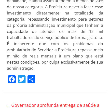
debilidade, e ainda assim atendem a menos de 20%
da nossa categoria. A Prefeitura deveria fazer esse
investimento diretamente na totalidade da
categoria, repassando investimento para setores
da própria administração municipal que tenham a
capacidade de atender os mais de 12 mil
trabalhadores do serviço público de forma gratuita.
É incoerente que com os problemas do
Ambulatório do Servidor a Prefeitura repasse meio
milhão de reais mensais à um plano que está
nestas condições, por culpa exclusivamente de sua
administração.
F
T
C
a
w
o
c
itt
m
e
er
p
←
Governador aprofunda entrega da saúde a