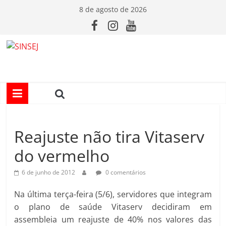
Pular
8 de agosto de 2026
para
o
conteúdo
S
I
N
Reajuste não tira Vitaserv
S
do vermelho
E
6 de junho de 2012
0 comentários
J
Na última terça-feira (5/6), servidores que integram
o plano de saúde Vitaserv decidiram em
assembleia um reajuste de 40% nos valores das