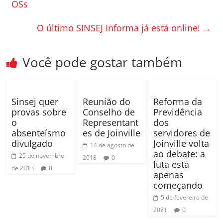
b
ar
OSs
o
til
O último SINSEJ Informa já está online!
→
o
h
k
ar
Você pode gostar também
Sinsej quer
Reunião do
Reforma da
provas sobre
Conselho de
Previdência
o
Representant
dos
absenteísmo
es de Joinville
servidores de
divulgado
Joinville volta
14 de agosto de
ao debate: a
25 de novembro
2018
0
luta está
de 2013
0
apenas
começando
5 de fevereiro de
2021
0