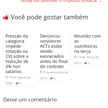
Sinsej vai devolver o imposto sindical
→
o
h
k
ar
Você pode gostar também
Pressão da
Denúncia:
Reunião com
categoria
servidores
as
impede
ACTs estão
cozinheiras
votação na
sendo
na terça
CVJ sobre a
exonerados
16 de março de
redução de
antes do final
2017
0
3% nos
do contrato
salários
5 de dezembro de
24 de agosto de
2019
0
2020
0
Deixe um comentário