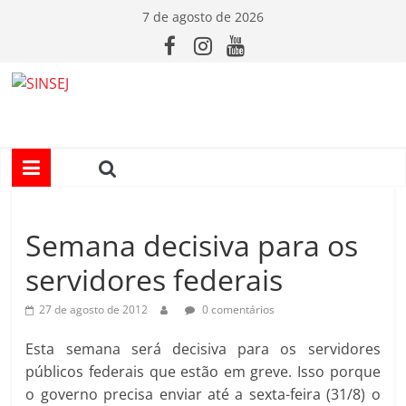
Pular
7 de agosto de 2026
para
o
conteúdo
S
I
N
Semana decisiva para os
S
servidores federais
E
27 de agosto de 2012
0 comentários
J
Esta semana será decisiva para os servidores
públicos federais que estão em greve. Isso porque
o governo precisa enviar até a sexta-feira (31/8) o