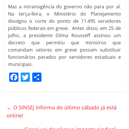
Mas a intransigência do governo não para por aí.
Na terça-feira, o Ministério do Planejamento
divulgou o corte do ponto de 11.495 servidores
públicos federais em greve. Antes disso, em 25 de
julho, a presidente Dilma Rousseff assinou um
decreto que permitiu que ministros que
comandam setores em greve possam substituir
funcionários parados por servidores estaduais e
municipais.
F
T
C
a
w
o
c
itt
m
e
er
p
←
O SINSEJ Informa do último sábado já está
b
ar
online!
o
til