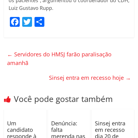
os pacientes”, argumentou o coordenador do CDH,
Luiz Gustavo Rupp.
F
T
C
a
w
o
c
itt
m
e
er
p
←
Servidores do HMSJ farão paralisação
b
ar
amanhã
o
til
Sinsej entra em recesso hoje
→
o
h
k
ar
Você pode gostar também
Um
Denúncia:
Sinsej entra
candidato
falta
em recesso
responde à
merenda nas
dia 20 de