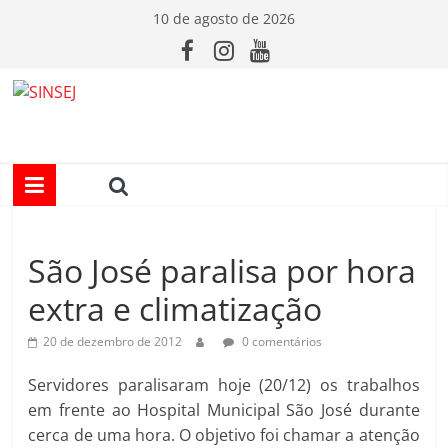
Pular
10 de agosto de 2026
para
o
conteúdo
S
I
N
São José paralisa por hora
S
extra e climatização
E
20 de dezembro de 2012
0 comentários
J
Servidores paralisaram hoje (20/12) os trabalhos
em frente ao Hospital Municipal São José durante
cerca de uma hora. O objetivo foi chamar a atenção