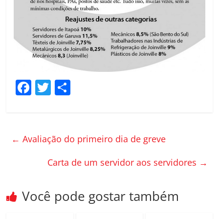
F
T
C
a
w
o
c
itt
m
e
er
p
←
Avaliação do primeiro dia de greve
b
ar
o
til
Carta de um servidor aos servidores
→
o
h
k
ar
Você pode gostar também