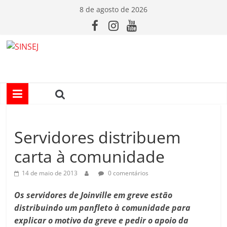
Pular
8 de agosto de 2026
para
o
conteúdo
S
I
N
Servidores distribuem
S
carta à comunidade
E
14 de maio de 2013
0 comentários
J
Os servidores de Joinville em greve estão
distribuindo um panfleto à comunidade para
explicar o motivo da greve e pedir o apoio da