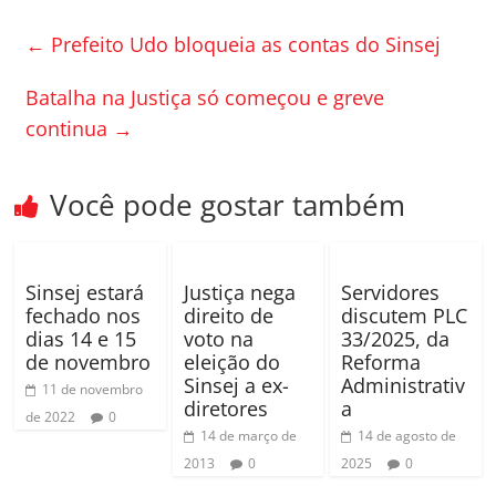
e
er
p
←
Prefeito Udo bloqueia as contas do Sinsej
b
ar
o
til
Batalha na Justiça só começou e greve
continua
→
o
h
k
ar
Você pode gostar também
Sinsej estará
Justiça nega
Servidores
fechado nos
direito de
discutem PLC
dias 14 e 15
voto na
33/2025, da
de novembro
eleição do
Reforma
Sinsej a ex-
Administrativ
11 de novembro
diretores
a
de 2022
0
14 de março de
14 de agosto de
2013
0
2025
0