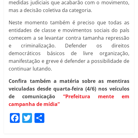
medidas judiciais que acabarão com o movimento,
mas a decisão coletiva da categoria.
Neste momento também é preciso que todas as
entidades de classe e movimentos sociais do país
comecem a se levantar contra tamanha repressão
e criminalização. Defender os direitos
democráticos básicos de livre organização,
manifestação e greve é defender a possibilidade de
continuar lutando.
Confira também a matéria sobre as mentiras
veiculadas desde quarta-feira (4/6) nos veículos
de comunicação
“Prefeitura mente em
campanha de mídia”
F
T
C
a
w
o
c
itt
m