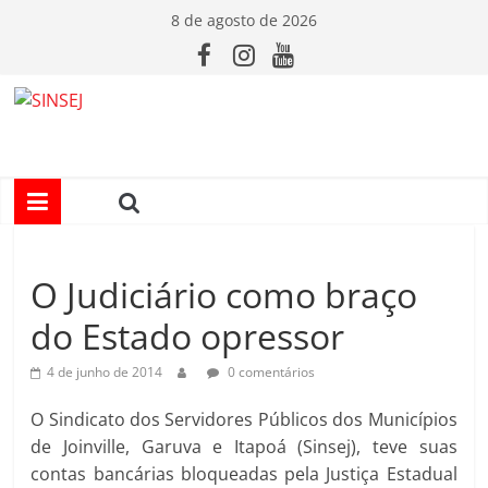
Pular
8 de agosto de 2026
para
o
conteúdo
S
I
N
O Judiciário como braço
S
do Estado opressor
E
4 de junho de 2014
0 comentários
J
O Sindicato dos Servidores Públicos dos Municípios
de Joinville, Garuva e Itapoá (Sinsej), teve suas
contas bancárias bloqueadas pela Justiça Estadual