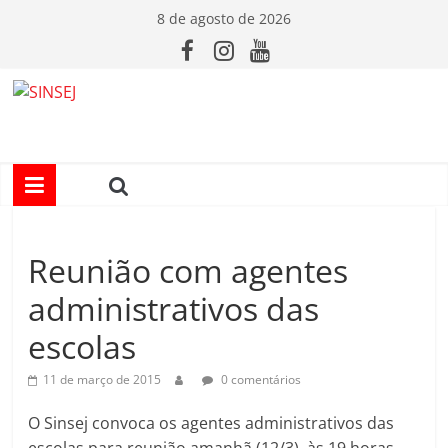
Pular
8 de agosto de 2026
para
o
conteúdo
S
I
N
Reunião com agentes
S
administrativos das
E
escolas
J
11 de março de 2015
0 comentários
O Sinsej convoca os agentes administrativos das