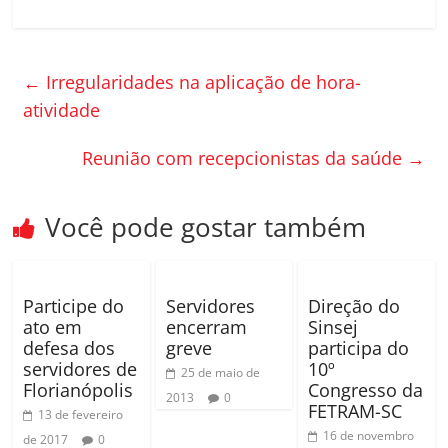
a
w
o
c
itt
m
e
er
p
←
Irregularidades na aplicação de hora-
b
ar
atividade
o
til
Reunião com recepcionistas da saúde
→
o
h
k
ar
Você pode gostar também
Participe do
Servidores
Direção do
ato em
encerram
Sinsej
defesa dos
greve
participa do
servidores de
10º
25 de maio de
Florianópolis
Congresso da
2013
0
FETRAM-SC
13 de fevereiro
16 de novembro
de 2017
0