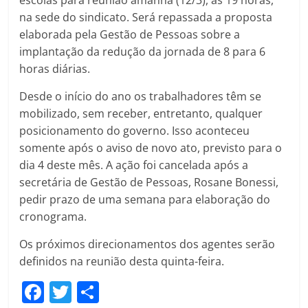
escolas para reunião amanhã (12/3), às 19 horas,
na sede do sindicato. Será repassada a proposta
elaborada pela Gestão de Pessoas sobre a
implantação da redução da jornada de 8 para 6
horas diárias.
Desde o início do ano os trabalhadores têm se
mobilizado, sem receber, entretanto, qualquer
posicionamento do governo. Isso aconteceu
somente após o aviso de novo ato, previsto para o
dia 4 deste mês. A ação foi cancelada após a
secretária de Gestão de Pessoas, Rosane Bonessi,
pedir prazo de uma semana para elaboração do
cronograma.
Os próximos direcionamentos dos agentes serão
definidos na reunião desta quinta-feira.
F
T
C