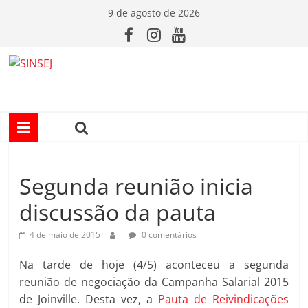
Pular
9 de agosto de 2026
para
o
conteúdo
S
I
N
Segunda reunião inicia
S
discussão da pauta
E
4 de maio de 2015
0 comentários
J
Na tarde de hoje (4/5) aconteceu a segunda
reunião de negociação da Campanha Salarial 2015
de Joinville. Desta vez, a
Pauta de Reivindicações