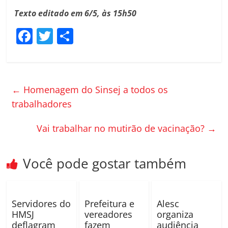
Texto editado em 6/5, às 15h50
F
T
C
a
w
o
c
itt
m
e
er
p
←
Homenagem do Sinsej a todos os
b
ar
trabalhadores
o
til
Vai trabalhar no mutirão de vacinação?
→
o
h
k
ar
Você pode gostar também
Servidores do
Prefeitura e
Alesc
HMSJ
vereadores
organiza
deflagram
fazem
audiência