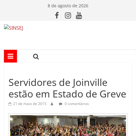
Pular
8 de agosto de 2026
para
o
conteúdo
S
I
N
Servidores de Joinville
S
estão em Estado de Greve
E
21 de maio de 2015
0 comentários
J