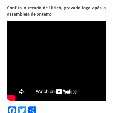
Confira o recado de Ulrich, gravado logo após a
assembleia de ontem:
F
T
C