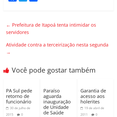
a
w
o
c
itt
m
e
er
p
←
Prefeitura de Itapoá tenta intimidar os
b
ar
servidores
o
til
Atividade contra a terceirização nesta segunda
o
h
→
k
ar
Você pode gostar também
PA Sul pede
Paraíso
Garantia de
retorno de
aguarda
acesso aos
funcionário
inauguração
holerites
de Unidade
30 de julho de
19 de abril de
de Saúde
2015
0
2011
0