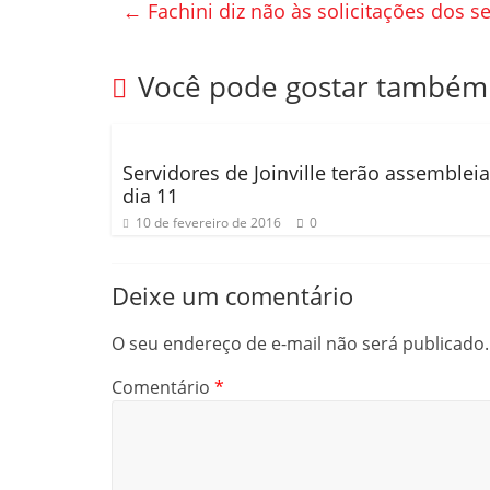
e
er
p
←
Fachini diz não às solicitações dos s
b
ar
o
til
Você pode gostar também
o
h
k
ar
Servidores de Joinville terão assembleia
dia 11
10 de fevereiro de 2016
0
Deixe um comentário
O seu endereço de e-mail não será publicado.
Comentário
*