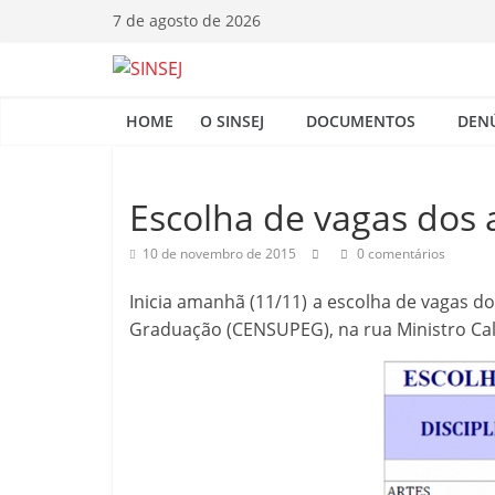
Pular
7 de agosto de 2026
para
o
S
conteúdo
HOME
O SINSEJ
DOCUMENTOS
DEN
I
N
Escolha de vagas dos 
10 de novembro de 2015
0 comentários
S
Inicia amanhã (11/11) a escolha de vagas do
E
Graduação (CENSUPEG), na rua Ministro Caló
J