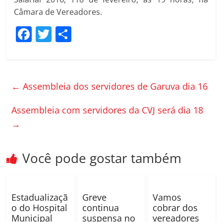
Câmara de Vereadores.
F
T
C
a
w
o
c
itt
m
e
er
p
←
Assembleia dos servidores de Garuva dia 16
b
ar
o
til
Assembleia com servidores da CVJ será dia 18
→
o
h
k
ar
Você pode gostar também
Estadualizaçã
Greve
Vamos
o do Hospital
continua
cobrar dos
Municipal
suspensa no
vereadores