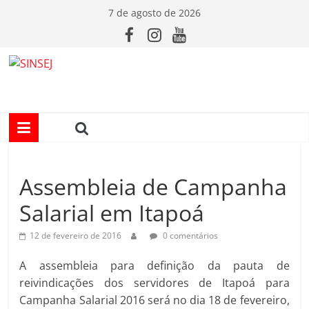
Pular
7 de agosto de 2026
para
o
conteúdo
S
I
N
Assembleia de Campanha
S
Salarial em Itapoá
E
12 de fevereiro de 2016
0 comentários
J
A assembleia para definição da pauta de
reivindicações dos servidores de Itapoá para
Campanha Salarial 2016 será no dia 18 de fevereiro,