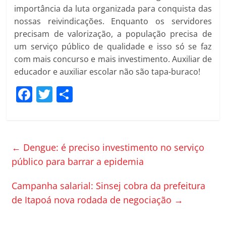
importância da luta organizada para conquista das
nossas reivindicações. Enquanto os servidores
precisam de valorização, a população precisa de
um serviço público de qualidade e isso só se faz
com mais concurso e mais investimento. Auxiliar de
educador e auxiliar escolar não são tapa-buraco!
F
T
C
a
w
o
c
itt
m
e
er
p
←
Dengue: é preciso investimento no serviço
b
ar
público para barrar a epidemia
o
til
Campanha salarial: Sinsej cobra da prefeitura
o
h
de Itapoá nova rodada de negociação
→
k
ar