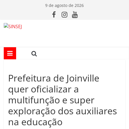
Pular
9 de agosto de 2026
para
o
conteúdo
S
I
N
Prefeitura de Joinville
S
quer oficializar a
E
multifunção e super
exploração dos auxiliares
J
na educação