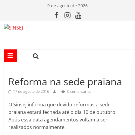
Pular
9 de agosto de 2026
para
o
conteúdo
S
I
N
Reforma na sede praiana
S
17 de agosto de 2016
0 comentários
E
O Sinsej informa que devido reformas a sede
praiana estará fechada até o dia 10 de outubro.
J
Após essa data agendamentos voltam a ser
realizados normalmente.