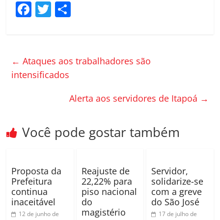
F
T
C
a
w
o
c
itt
m
e
er
p
←
Ataques aos trabalhadores são
b
ar
intensificados
o
til
Alerta aos servidores de Itapoá
→
o
h
k
ar
Você pode gostar também
Proposta da
Reajuste de
Servidor,
Prefeitura
22,22% para
solidarize-se
continua
piso nacional
com a greve
inaceitável
do
do São José
magistério
12 de junho de
17 de julho de