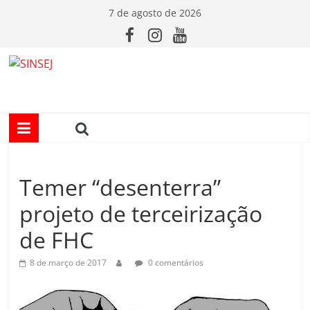
Pular
7 de agosto de 2026
para
o
conteúdo
S
I
N
Temer “desenterra”
S
projeto de terceirização
E
de FHC
J
8 de março de 2017
0 comentários