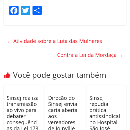
F
T
C
a
w
o
c
itt
m
e
er
p
←
Atividade sobre a Luta das Mulheres
b
ar
o
til
Contra a Lei da Mordaça
→
o
h
k
ar
Você pode gostar também
Sinsej realiza
Direção do
Sinsej
transmissão
Sinsej envia
repudia
ao vivo para
carta aberta
prática
debater
aos
antissindical
consequênci
vereadores
no Hospital
as da Lei 173
de Joinville
São José