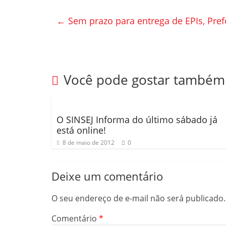
e
er
p
←
Sem prazo para entrega de EPIs, Pre
b
ar
o
til
o
h
k
ar
Você pode gostar também
O SINSEJ Informa do último sábado já
está online!
8 de maio de 2012
0
Deixe um comentário
O seu endereço de e-mail não será publicado.
Comentário
*