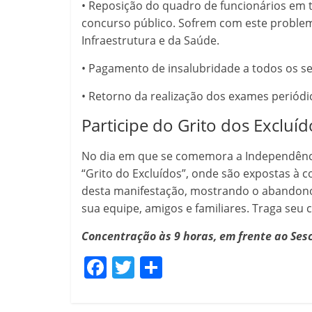
• Reposição do quadro de funcionários em 
concurso público. Sofrem com este problema
Infraestrutura e da Saúde.
• Pagamento de insalubridade a todos os se
• Retorno da realização dos exames periódi
Participe do Grito dos Exclu
No dia em que se comemora a Independênci
“Grito do Excluídos”, onde são expostas à c
desta manifestação, mostrando o abandono 
sua equipe, amigos e familiares. Traga seu 
Concentração às 9 horas, em frente ao Sesc 
F
T
C
a
w
o
c
itt
m