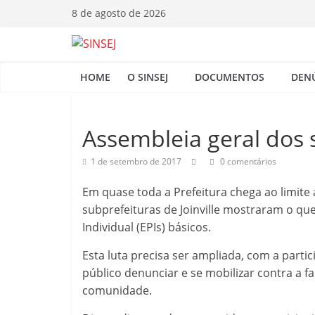
Pular
8 de agosto de 2026
para
o
S
conteúdo
HOME
O SINSEJ
DOCUMENTOS
DEN
I
N
Assembleia geral dos 
1 de setembro de 2017
0 comentários
S
Em quase toda a Prefeitura chega ao limite
E
subprefeituras de Joinville mostraram o qu
Individual (EPIs) básicos.
J
Esta luta precisa ser ampliada, com a parti
público denunciar e se mobilizar contra a 
comunidade.