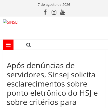
Pular
7 de agosto de 2026
para
o
conteúdo
S
I
N
Após denúncias de
S
servidores, Sinsej solicita
E
esclarecimentos sobre
ponto eletrônico do HSJ e
J
sobre critérios para