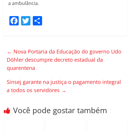
a ambulância.
F
T
C
a
w
o
c
itt
m
e
er
p
←
Nova Portaria da Educação do governo Udo
b
ar
Döhler descumpre decreto estadual da
o
til
quarentena
o
h
Sinsej garante na justiça o pagamento integral
k
ar
a todos os servidores
→
Você pode gostar também