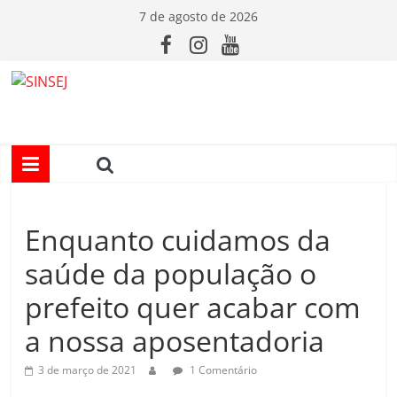
Pular
7 de agosto de 2026
para
o
conteúdo
S
I
N
Enquanto cuidamos da
S
saúde da população o
E
prefeito quer acabar com
a nossa aposentadoria
J
3 de março de 2021
1 Comentário