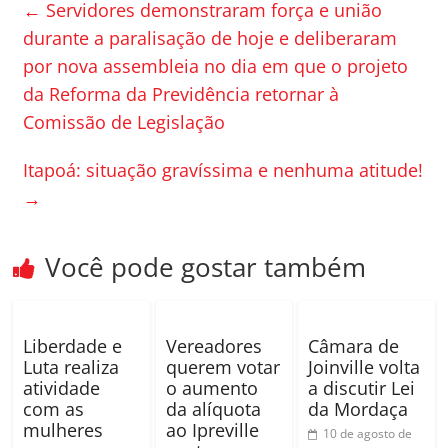
e
er
p
←
Servidores demonstraram força e união
b
ar
durante a paralisação de hoje e deliberaram
o
til
por nova assembleia no dia em que o projeto
o
h
da Reforma da Previdência retornar à
k
ar
Comissão de Legislação
Itapoá: situação gravíssima e nenhuma atitude!
→
Você pode gostar também
Liberdade e
Vereadores
Câmara de
Luta realiza
querem votar
Joinville volta
atividade
o aumento
a discutir Lei
com as
da alíquota
da Mordaça
mulheres
ao Ipreville
10 de agosto de