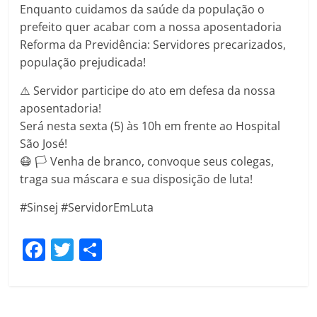
Enquanto cuidamos da saúde da população o
prefeito quer acabar com a nossa aposentadoria
Reforma da Previdência: Servidores precarizados,
população prejudicada!
⚠️ Servidor participe do ato em defesa da nossa
aposentadoria!
Será nesta sexta (5) às 10h em frente ao Hospital
São José!
😷 🏳️ Venha de branco, convoque seus colegas,
traga sua máscara e sua disposição de luta!
#Sinsej #ServidorEmLuta
F
T
C
a
w
o
c
itt
m