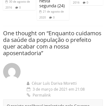
nesta
30 de agosto de
2016
0
segunda (24)
2016
0
21 de agosto de
2020
0
One thought on “
Enquanto cuidamos
da saúde da população o prefeito
quer acabar com a nossa
aposentadoria
”
César Luís Dariva Moretti
3 de março de 2021 em 21:08
Permalink