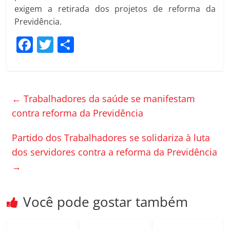
exigem a retirada dos projetos de reforma da
Previdência.
F
T
C
a
w
o
c
itt
m
e
er
p
←
Trabalhadores da saúde se manifestam
b
ar
contra reforma da Previdência
o
til
Partido dos Trabalhadores se solidariza à luta
o
h
dos servidores contra a reforma da Previdência
k
ar
→
Você pode gostar também