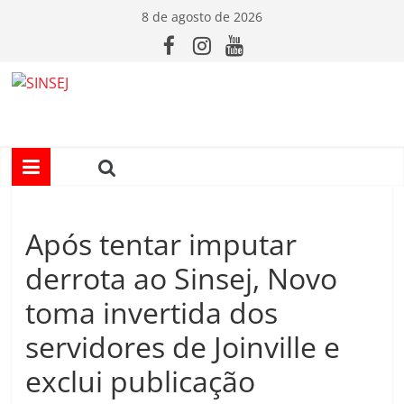
Pular
8 de agosto de 2026
para
o
conteúdo
S
I
N
Após tentar imputar
S
derrota ao Sinsej, Novo
E
toma invertida dos
servidores de Joinville e
J
exclui publicação