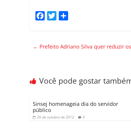
F
T
C
a
w
o
c
itt
m
e
er
p
←
Prefeito Adriano Silva quer reduzir 
b
ar
o
til
o
h
k
ar
Você pode gostar també
Sinsej homenageia dia do servidor
público
26 de outubro de 2012
0