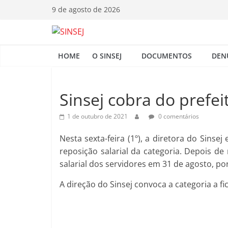
Pular
9 de agosto de 2026
para
o
S
conteúdo
HOME
O SINSEJ
DOCUMENTOS
DEN
I
N
Sinsej cobra do pref
1 de outubro de 2021
0 comentários
S
Nesta sexta-feira (1º), a diretora do Sins
E
reposição salarial da categoria. Depois de
salarial dos servidores em 31 de agosto, p
J
A direção do Sinsej convoca a categoria a fi