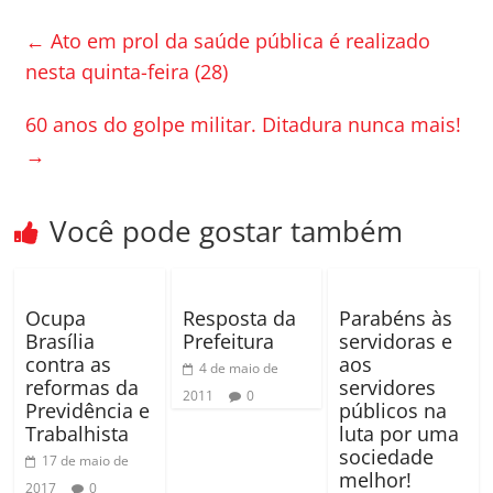
e
er
p
←
Ato em prol da saúde pública é realizado
b
ar
nesta quinta-feira (28)
o
til
60 anos do golpe militar. Ditadura nunca mais!
o
h
→
k
ar
Você pode gostar também
Ocupa
Resposta da
Parabéns às
Brasília
Prefeitura
servidoras e
contra as
aos
4 de maio de
reformas da
servidores
2011
0
Previdência e
públicos na
Trabalhista
luta por uma
sociedade
17 de maio de
melhor!
2017
0