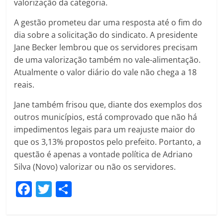
valorização da categoria.
A gestão prometeu dar uma resposta até o fim do
dia sobre a solicitação do sindicato. A presidente
Jane Becker lembrou que os servidores precisam
de uma valorização também no vale-alimentação.
Atualmente o valor diário do vale não chega a 18
reais.
Jane também frisou que, diante dos exemplos dos
outros municípios, está comprovado que não há
impedimentos legais para um reajuste maior do
que os 3,13% propostos pelo prefeito. Portanto, a
questão é apenas a vontade política de Adriano
Silva (Novo) valorizar ou não os servidores.
F
T
C
a
w
o
c
itt
m