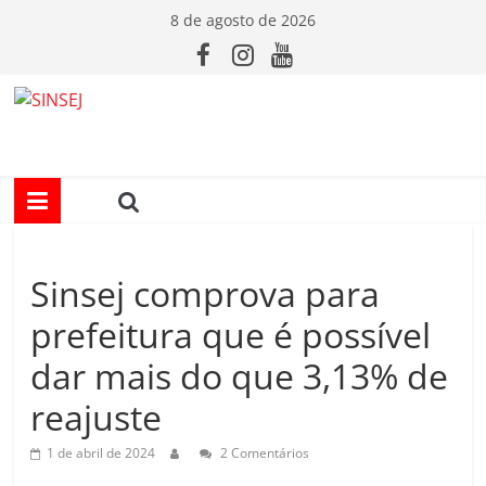
Pular
8 de agosto de 2026
para
o
conteúdo
S
I
N
Sinsej comprova para
S
prefeitura que é possível
E
dar mais do que 3,13% de
reajuste
J
1 de abril de 2024
2 Comentários