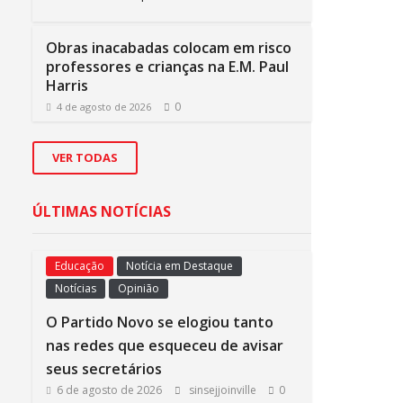
Obras inacabadas colocam em risco
professores e crianças na E.M. Paul
Harris
0
4 de agosto de 2026
VER TODAS
ÚLTIMAS NOTÍCIAS
Educação
Notícia em Destaque
Notícias
Opinião
O Partido Novo se elogiou tanto
nas redes que esqueceu de avisar
seus secretários
6 de agosto de 2026
sinsejjoinville
0