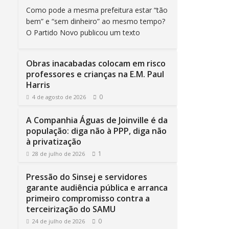
Como pode a mesma prefeitura estar “tão
bem” e “sem dinheiro” ao mesmo tempo?
O Partido Novo publicou um texto
Obras inacabadas colocam em risco
professores e crianças na E.M. Paul
Harris
0
4 de agosto de 2026
A Companhia Águas de Joinville é da
população: diga não à PPP, diga não
à privatização
1
28 de julho de 2026
Pressão do Sinsej e servidores
garante audiência pública e arranca
primeiro compromisso contra a
terceirização do SAMU
0
24 de julho de 2026