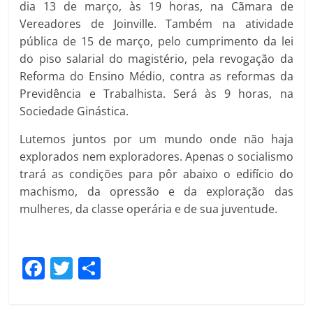
dia 13 de março, às 19 horas, na Cãmara de
Vereadores de Joinville. Também na atividade
pública de 15 de março, pelo cumprimento da lei
do piso salarial do magistério, pela revogação da
Reforma do Ensino Médio, contra as reformas da
Previdência e Trabalhista. Será às 9 horas, na
Sociedade Ginástica.
Lutemos juntos por um mundo onde não haja
explorados nem exploradores. Apenas o socialismo
trará as condições para pôr abaixo o edifício do
machismo, da opressão e da exploração das
mulheres, da classe operária e de sua juventude.
F
T
C
a
w
o
c
itt
m