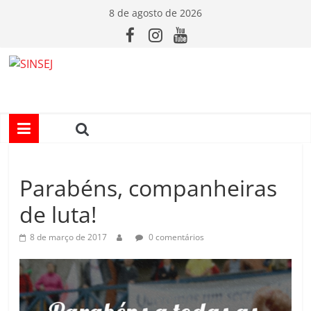
Pular
8 de agosto de 2026
para
o
conteúdo
S
I
N
Parabéns, companheiras
S
de luta!
E
8 de março de 2017
0 comentários
J