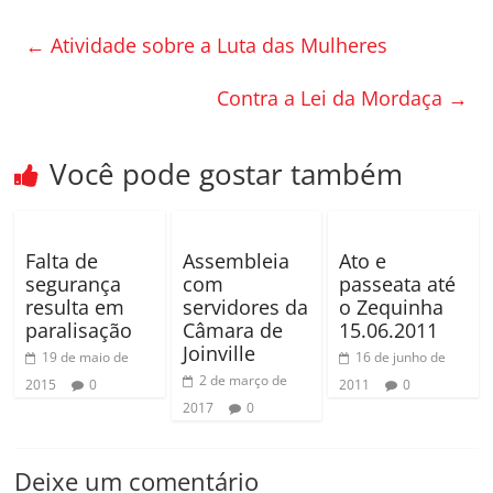
e
er
p
←
Atividade sobre a Luta das Mulheres
b
ar
o
til
Contra a Lei da Mordaça
→
o
h
k
ar
Você pode gostar também
Falta de
Assembleia
Ato e
segurança
com
passeata até
resulta em
servidores da
o Zequinha
paralisação
Câmara de
15.06.2011
Joinville
19 de maio de
16 de junho de
2 de março de
2015
0
2011
0
2017
0
Deixe um comentário