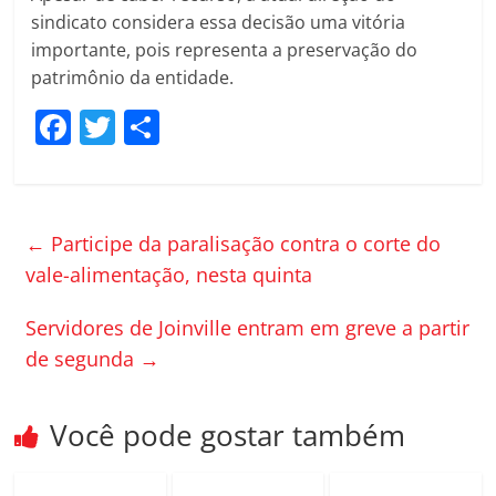
sindicato considera essa decisão uma vitória
importante, pois representa a preservação do
patrimônio da entidade.
F
T
C
a
w
o
c
itt
m
e
er
p
←
Participe da paralisação contra o corte do
b
ar
vale-alimentação, nesta quinta
o
til
Servidores de Joinville entram em greve a partir
o
h
de segunda
→
k
ar
Você pode gostar também