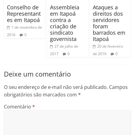
Conselho de
Assembleia
Ataques a
Representant
em Itapoá
direitos dos
es em Itapoá
contra a
servidores
criação de
foram
1 de novembro de
sindicato
barrados em
2016
0
governista
Itapoá
27 de julho de
20 de fevereiro
2017
0
de 2019
0
Deixe um comentário
O seu endereço de e-mail não será publicado.
Campos
obrigatórios são marcados com
*
Comentário
*