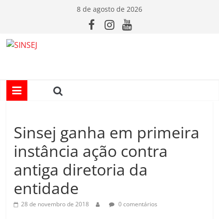
Pular
8 de agosto de 2026
para
o
conteúdo
S
I
N
Sinsej ganha em primeira
S
instância ação contra
E
antiga diretoria da
entidade
J
28 de novembro de 2018
0 comentários