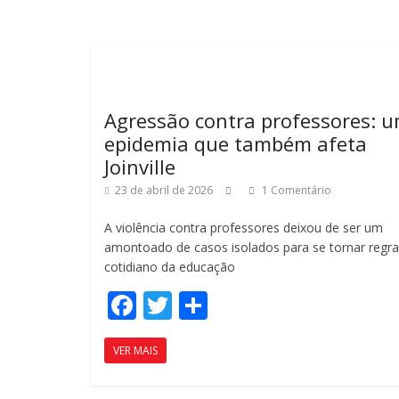
b
er
p
o
ar
o
til
k
h
ar
Agressão contra professores: 
epidemia que também afeta
Joinville
23 de abril de 2026
1 Comentário
A violência contra professores deixou de ser um
amontoado de casos isolados para se tornar regr
cotidiano da educação
F
T
C
ac
w
o
VER MAIS
e
itt
m
b
er
p