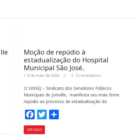
lle
Moção de repúdio à
estadualização do Hospital
Municipal São José.
8 de maio de 2026
0 comentários
O SINSEJ – Sindicato dos Servidores Públicos
Municipais de Joinville, manifesta seu mais firme
repúdio ao processo de estadualização do
F
T
C
ac
w
o
VER MAIS
e
itt
m