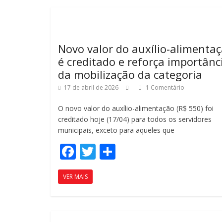
o
ar
o
til
k
h
Novo valor do auxílio-alimenta
ar
é creditado e reforça importânc
da mobilização da categoria
17 de abril de 2026
1 Comentário
O novo valor do auxílio-alimentação (R$ 550) foi
creditado hoje (17/04) para todos os servidores
municipais, exceto para aqueles que
F
T
C
ac
w
o
VER MAIS
e
itt
m
b
er
p
o
ar