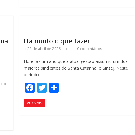
b
er
p
o
ar
o
til
k
h
uma
Há muito o que fazer
ar
23 de abril de 2026
0 comentários
Hoje faz um ano que a atual gestão assumiu um dos
maiores sindicatos de Santa Catarina, o Sinsej. Neste
período,
a no
F
T
C
ac
w
o
VER MAIS
e
itt
m
b
er
p
o
ar