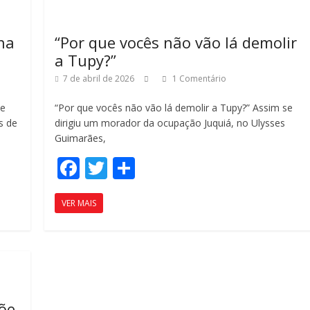
k
h
ar
lha
“Por que vocês não vão lá demolir
a Tupy?”
7 de abril de 2026
1 Comentário
de
“Por que vocês não vão lá demolir a Tupy?” Assim se
s de
dirigiu um morador da ocupação Juquiá, no Ulysses
Guimarães,
F
T
C
ac
w
o
VER MAIS
e
itt
m
b
er
p
o
ar
o
til
k
h
õe