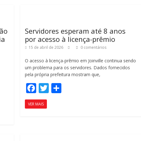
o
til
k
h
ar
ção
Servidores esperam até 8 anos
ia
por acesso à licença-prêmio
15 de abril de 2026
0 comentários
O acesso à licença-prêmio em Joinville continua sendo
um problema para os servidores. Dados fornecidos
pela própria prefeitura mostram que,
F
T
C
ac
w
o
VER MAIS
e
itt
m
b
er
p
o
ar
o
til