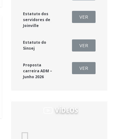
Estatuto dos
VER
servidores de
Joinville
Estatuto do
VER
Sinsej
Proposta
VER
carreira ADM –
Junho 2026