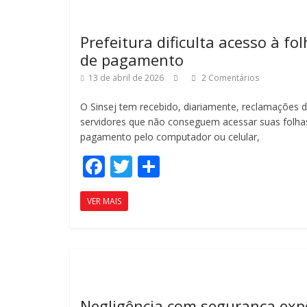
o
til
k
h
Prefeitura dificulta acesso à fo
ar
de pagamento
13 de abril de 2026
2 Comentários
O Sinsej tem recebido, diariamente, reclamações 
servidores que não conseguem acessar suas folha
pagamento pelo computador ou celular,
F
T
C
ac
w
o
VER MAIS
e
itt
m
b
er
p
o
ar
o
til
k
h
Negligência com segurança exp