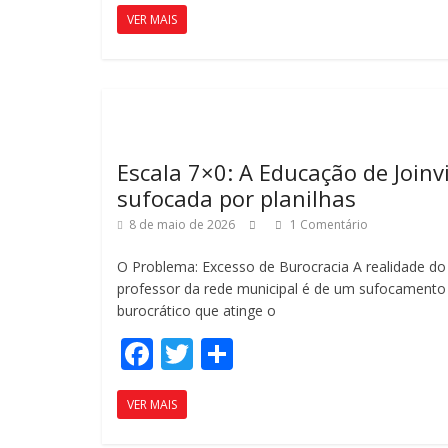
ac
w
o
VER MAIS
e
itt
m
b
er
p
o
ar
o
til
k
h
Escala 7×0: A Educação de Joinvi
ar
sufocada por planilhas
8 de maio de 2026
1 Comentário
O Problema: Excesso de Burocracia A realidade do
professor da rede municipal é de um sufocamento
burocrático que atinge o
F
T
C
ac
w
o
VER MAIS
e
itt
m