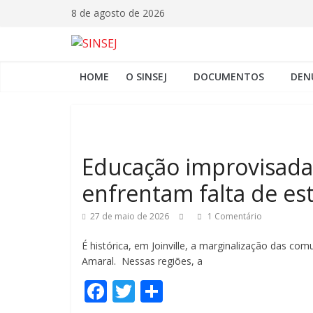
8 de agosto de 2026
HOME
O SINSEJ
DOCUMENTOS
DEN
Educação improvisada:
enfrentam falta de est
27 de maio de 2026
1 Comentário
É histórica, em Joinville, a marginalização das c
Amaral. Nessas regiões, a
F
T
C