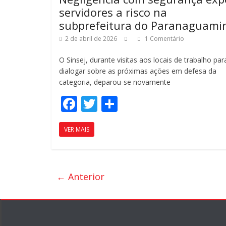
ar
servidores a risco na
subprefeitura do Paranaguami
2 de abril de 2026
1 Comentário
O Sinsej, durante visitas aos locais de trabalho par
dialogar sobre as próximas ações em defesa da
categoria, deparou-se novamente
F
T
C
ac
w
o
VER MAIS
e
itt
m
b
er
p
o
ar
← Anterior
o
til
k
h
ar